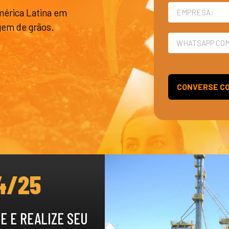
mérica Latina em
gem de grãos.
CONVERSE CO
4/25
E E REALIZE SEU